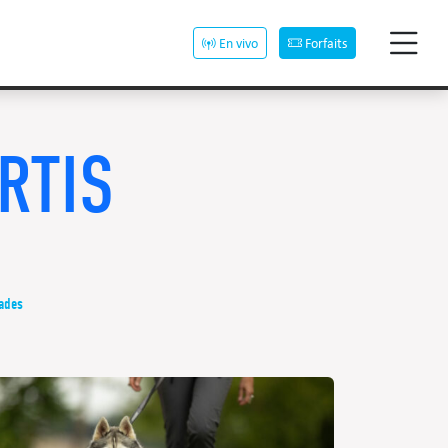
En vivo
Forfaits
RTIS
dades