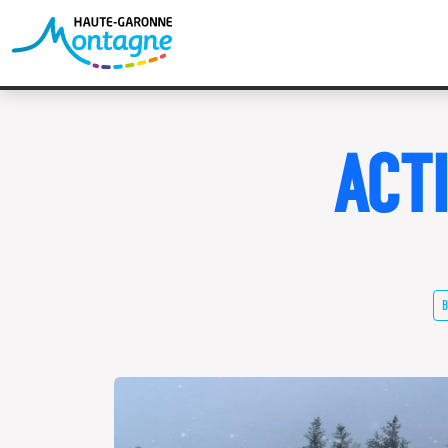
ACT
B