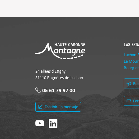
LAS EST
Luchon-
Le Mourt
Bourg d'
24 allées d'Etigny
31110 Bagnères-de-Luchon
En 
05 61 79 97 00
For
Escribir un mensaje