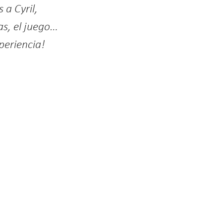
 a Cyril,
s, el juego…
periencia!