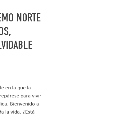
REMO NORTE
OS,
LVIDABLE
e en la que la
repárese para vivir
ica. Bienvenido a
a la vida. ¿Está