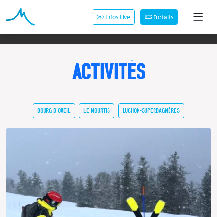
Infos Live
Forfaits
ACTIVITÉS
BOURG D'OUEIL
LE MOURTIS
LUCHON-SUPERBAGNÈRES