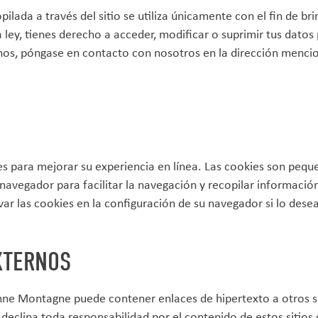
ilada a través del sitio se utiliza únicamente con el fin de bri
a ley, tienes derecho a acceder, modificar o suprimir tus datos
chos, póngase en contacto con nosotros en la dirección menc
kies para mejorar su experiencia en línea. Las cookies son peq
avegador para facilitar la navegación y recopilar información
var las cookies en la configuración de su navegador si lo desea
XTERNOS
nne Montagne puede contener enlaces de hipertexto a otros s
clina toda responsabilidad por el contenido de estos sitios 