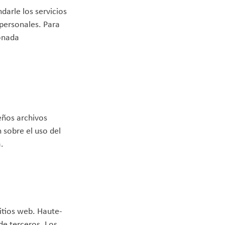
ndarle los servicios
 personales. Para
ionada
ueños archivos
 sobre el uso del
.
itios web. Haute-
de terceros. Los