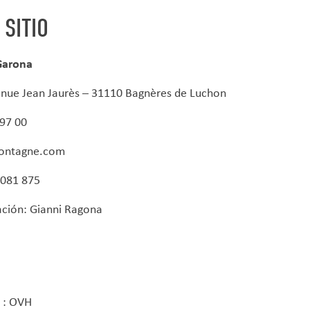
 SITIO
Garona
venue Jean Jaurès – 31110 Bagnères de Luchon
 97 00
montagne.com
 081 875
ación:
Gianni Ragona
 : OVH