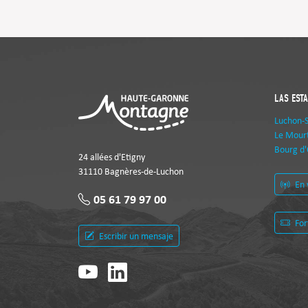
LAS EST
Luchon-
Le Mourt
Bourg d'
24 allées d'Etigny
31110 Bagnères-de-Luchon
En 
05 61 79 97 00
For
Escribir un mensaje