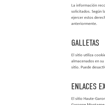
La información recop
solicitados. Según l
ejercer estos dere
anteriormente.
GALLETAS
El sitio utiliza coo
almacenados en su n
sitio. Puede desacti
ENLACES E
El sitio Haute-Garo
Garonne Montagne de