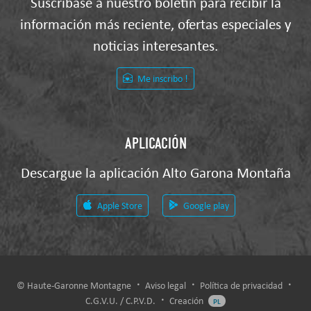
Suscríbase a nuestro boletín para recibir la
información más reciente, ofertas especiales y
noticias interesantes.
Me inscribo !
APLICACIÓN
Descargue la aplicación Alto Garona Montaña
Apple Store
Google play
© Haute-Garonne Montagne
Aviso legal
Política de privacidad
C.G.V.U. / C.P.V.D.
Creación
PL